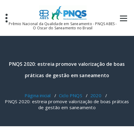
Pular
para
o
conteúdo
Prêmio Nacional da Qualidade em Saneamento - PNQS ABES -
O Oscar do Saneamento no Brasil
PNQS 2020: estreia promove valorização de boas
práticas de gestão em saneamento
Página inicial
/
Ciclo PNQS
/
2020
/
PNQS 2020: estreia promove valorização de boas práticas
de gestão em saneamento