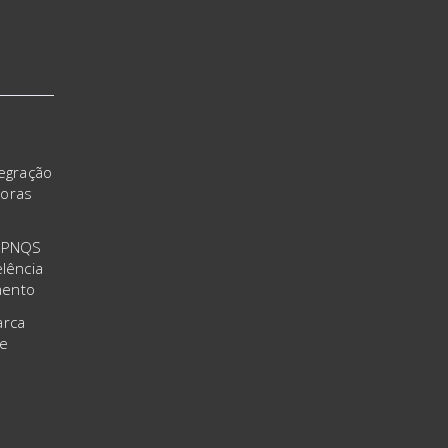
tegração
doras
o PNQS
lência
mento
arca
 e