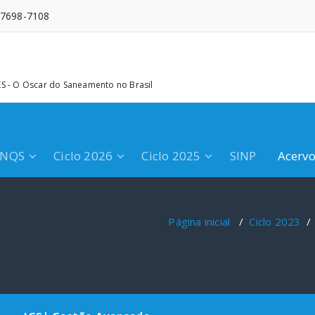
 97698-7108
 - O Oscar do Saneamento no Brasil
PNQS
Ciclo 2026
Ciclo 2025
SINP
Acerv
Página inicial
/
Ciclo 2023
/