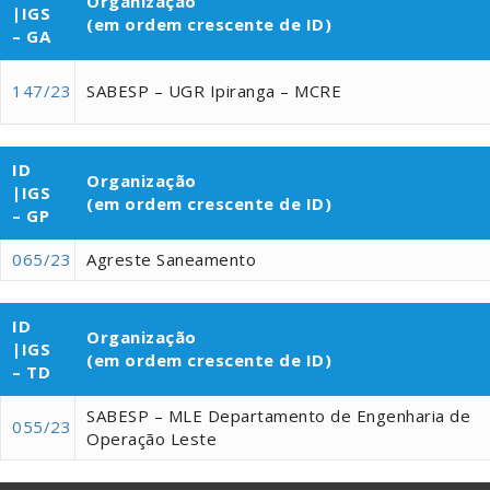
Organização
|IGS
(em ordem crescente de ID)
– GA
147/23
SABESP – UGR Ipiranga – MCRE
ID
Organização
|IGS
(em ordem crescente de ID)
– GP
065/23
Agreste Saneamento
ID
Organização
|IGS
(em ordem crescente de ID)
– TD
SABESP – MLE Departamento de Engenharia de
055/23
Operação Leste