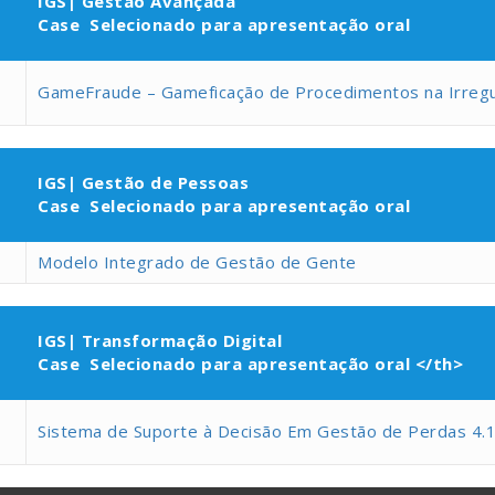
IGS| Gestão Avançada
Case Selecionado para apresentação oral
GameFraude – Gameficação de Procedimentos na Irregu
IGS| Gestão de Pessoas
Case Selecionado para apresentação oral
Modelo Integrado de Gestão de Gente
IGS| Transformação Digital
Case Selecionado para apresentação oral </th>
Sistema de Suporte à Decisão Em Gestão de Perdas 4.