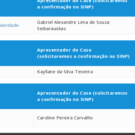
Apresentador do Case (solicitaremos
a confirmação no SINP)
Gabriel Alexandre Lima de Souza
laridade.
Seibarauskas
Apresentador do Case
(solicitaremos a confirmação no SINP)
Kayllane da Silva Teixeira
Apresentador do Case (solicitaremos
a confirmação no SINP)
1
Caroline Pereira Carvalho