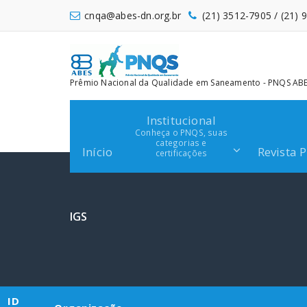
Pular
cnqa@abes-dn.org.br
(21) 3512-7905 / (21)
para
o
conteúdo
Prêmio Nacional da Qualidade em Saneamento - PNQS ABES
Institucional
Conheça o PNQS, suas
categorias e
Início
Revista 
certificações
IGS
ID