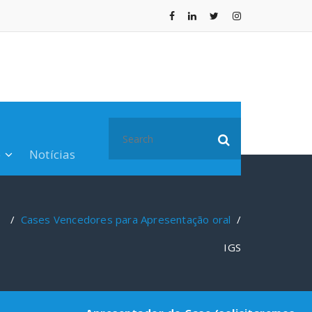
Search
for:
o
Notícias
 /
Cases Vencedores para Apresentação oral
/
IGS