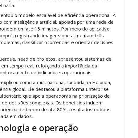
inaria.
ntou o modelo escalável de eficiência operacional. A
om inteligência artificial, apoiada por uma rede de
espondem em até 15 minutos. Por meio do aplicativo
ampo”, registrando imagens que alimentam três
roblemas, classificar ocorrências e orientar decisões
querque, head de projetos, apresentou sistemas de
 em tempo real, reforçando a importância da
nitoramento de indicadores operacionais.
, explicou como a multinacional, fundada na Holanda,
rência global. Ele destacou a plataforma Enterprise
ulticritério que apoia operadoras na priorização de
a de decisões complexas. Os benefícios incluem
iciência de tempo de até 80%, resultados obtidos
eada em dados.
nologia e operação