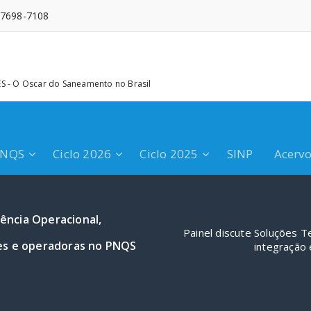
 97698-7108
 - O Oscar do Saneamento no Brasil
PNQS
Ciclo 2026
Ciclo 2025
SINP
Acerv
iência Operacional,
Painel discute Soluções Te
es e operadoras no PNQS
integração