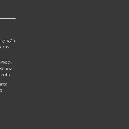
tegração
doras
o PNQS
lência
mento
arca
 e