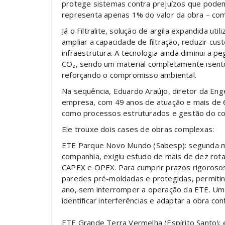
protege sistemas contra prejuízos que podem
representa apenas 1% do valor da obra – com
Já o Filtralite, solução de argila expandida u
ampliar a capacidade de filtração, reduzir cus
infraestrutura. A tecnologia ainda diminui a 
CO₂, sendo um material completamente isento 
reforçando o compromisso ambiental.
Na sequência, Eduardo Araújo, diretor da Eng
empresa, com 49 anos de atuação e mais de
como processos estruturados e gestão do co
Ele trouxe dois cases de obras complexas:
ETE Parque Novo Mundo (Sabesp): segunda m
companhia, exigiu estudo de mais de dez rota
CAPEX e OPEX. Para cumprir prazos rigorosos 
paredes pré-moldadas e protegidas, permiti
ano, sem interromper a operação da ETE. Um
identificar interferências e adaptar a obra co
ETE Grande Terra Vermelha (Espírito Santo):