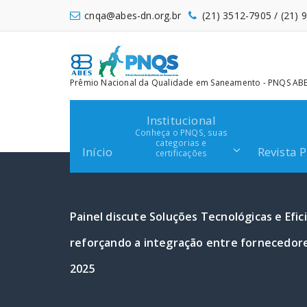
Pular
cnqa@abes-dn.org.br
(21) 3512-7905 / (21)
para
o
conteúdo
Prêmio Nacional da Qualidade em Saneamento - PNQS ABES
Institucional
Conheça o PNQS, suas
categorias e
Início
Revista 
certificações
Painel discute Soluções Tecnológicas e Efic
reforçando a integração entre fornecedor
2025