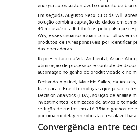
energia autossustentável e conceito de biorref
Em seguida, Augusto Neto, CEO da Will, aprese
solução combina captação de dados em campo c
40 mil usuários distribuídos pelo país que r
Wily, esses usuários atuam como “olhos em c
produtos de IA responsáveis por identificar p
das operadoras.
Representando a Vita Ambiental, Ariane Albu
otimização de processos e controle de dados
automação no ganho de produtividade e no mo
Fechando o painel, Maurício Salles, da Arcadis
traz para o Brasil tecnologias que já são refe
Decision Analytics (EDA), solução de análise m
investimentos, otimização de ativos e tomad
redução de custos em até 35% e ganhos de ef
por uma modelagem robusta e escalável bas
Convergência entre tec