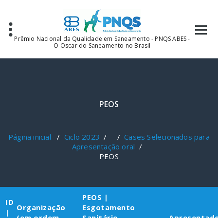
Pular
para
o
conteúdo
Prêmio Nacional da Qualidade em Saneamento - PNQS ABES -
O Oscar do Saneamento no Brasil
PEOS
Página inicial
/
Ciclo 2023
/ /
Cases Selecionados para
Apresentação oral
/
PEOS
PEOS |
ID
Organização
Esgotamento
|
(em ordem
Sanitário
Apresentad