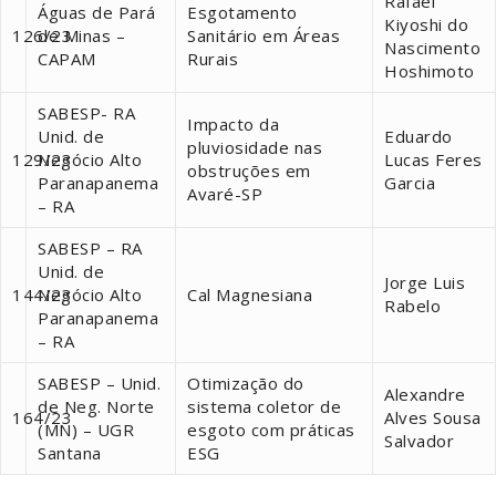
Rafael
Águas de Pará
Esgotamento
Kiyoshi do
126/23
de Minas –
Sanitário em Áreas
Nascimento
CAPAM
Rurais
Hoshimoto
SABESP- RA
Impacto da
Unid. de
Eduardo
pluviosidade nas
129/23
Negócio Alto
Lucas Feres
obstruções em
Paranapanema
Garcia
Avaré-SP
– RA
SABESP – RA
Unid. de
Jorge Luis
144/23
Negócio Alto
Cal Magnesiana
Rabelo
Paranapanema
– RA
SABESP – Unid.
Otimização do
Alexandre
de Neg. Norte
sistema coletor de
164/23
Alves Sousa
(MN) – UGR
esgoto com práticas
Salvador
Santana
ESG