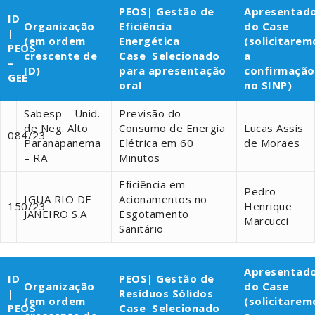
PEOS| Gestão de
Apresentad
ID
Organização
Eficiência
do Case
|
(em ordem
Energética
(solicitarem
PEOS
crescente de
Case Selecionado
a
–
ID)
para apresentação
confirmação
GEE
oral
no SINP)
Sabesp – Unid.
Previsão do
de Neg. Alto
Consumo de Energia
Lucas Assis
084/23
Paranapanema
Elétrica em 60
de Moraes
– RA
Minutos
Eficiência em
Pedro
IGUA RIO DE
Acionamentos no
150/23
Henrique
JANEIRO S.A
Esgotamento
Marcucci
Sanitário
Apresentad
ID
PEOS| Gestão de
Organização
do Case
|
Resíduos Sólidos
(em ordem
(solicitarem
PEOS
Case Selecionado