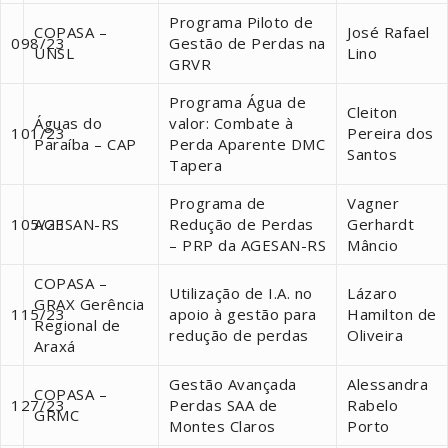
Programa Piloto de
COPASA –
José Rafael
098/23
Gestão de Perdas na
UNSL
Lino
GRVR
Programa Água de
Cleiton
Águas do
valor: Combate à
101/23
Pereira dos
Paraíba – CAP
Perda Aparente DMC
Santos
Tapera
Programa de
Vagner
105/23
AGESAN-RS
Redução de Perdas
Gerhardt
– PRP da AGESAN-RS
Mâncio
COPASA –
Utilização de I.A. no
Lázaro
GRAX Gerência
115/23
apoio à gestão para
Hamilton de
Regional de
redução de perdas
Oliveira
Araxá
Gestão Avançada
Alessandra
COPASA –
127/23
Perdas SAA de
Rabelo
GRMC
Montes Claros
Porto