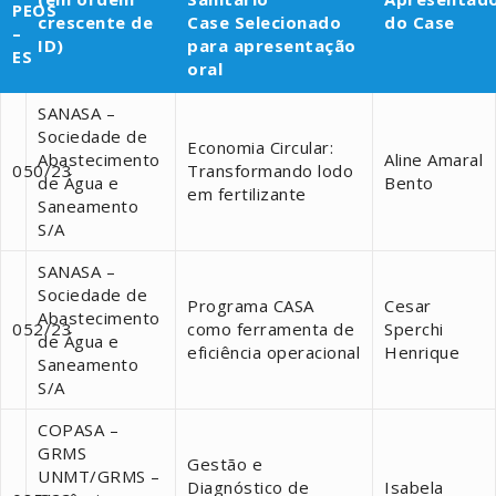
PEOS
crescente de
Case Selecionado
do Case
–
ID)
para apresentação
ES
oral
SANASA –
Sociedade de
Economia Circular:
Abastecimento
Aline Amaral
050/23
Transformando lodo
de Água e
Bento
em fertilizante
Saneamento
S/A
SANASA –
Sociedade de
Programa CASA
Cesar
Abastecimento
052/23
como ferramenta de
Sperchi
de Água e
eficiência operacional
Henrique
Saneamento
S/A
COPASA –
GRMS
Gestão e
UNMT/GRMS –
Diagnóstico de
Isabela