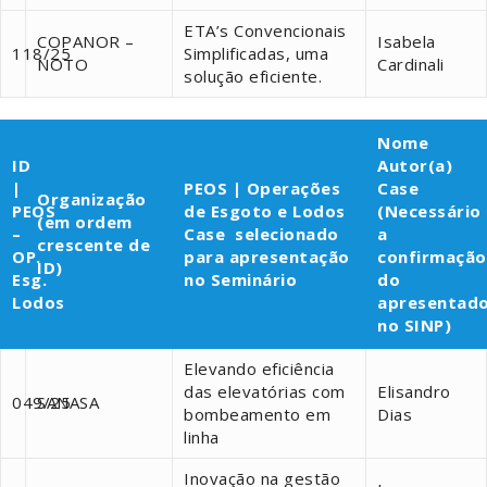
ETA’s Convencionais
COPANOR –
Isabela
118/25
Simplificadas, uma
NOTO
Cardinali
solução eficiente.
Nome
ID
Autor(a)
|
PEOS | Operações
Case
Organização
PEOS
de Esgoto e Lodos
(Necessário
(em ordem
–
Case selecionado
a
crescente de
OP.
para apresentação
confirmação
ID)
Esg.
no Seminário
do
Lodos
apresentad
no SINP)
Elevando eficiência
das elevatórias com
Elisandro
049/25
SANASA
bombeamento em
Dias
linha
Inovação na gestão