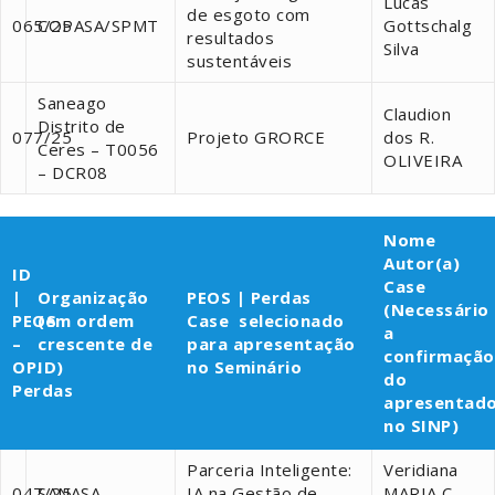
Lucas
de esgoto com
065/25
COPASA/SPMT
Gottschalg
resultados
Silva
sustentáveis
Saneago
Claudion
Distrito de
077/25
Projeto GRORCE
dos R.
Ceres – T0056
OLIVEIRA
– DCR08
Nome
Autor(a)
ID
Case
|
Organização
PEOS | Perdas
(Necessário
PEOS
(em ordem
Case selecionado
a
–
crescente de
para apresentação
confirmação
OP.
ID)
no Seminário
do
Perdas
apresentad
no SINP)
Parceria Inteligente:
Veridiana
047/25
SANASA
IA na Gestão de
MARIA C.