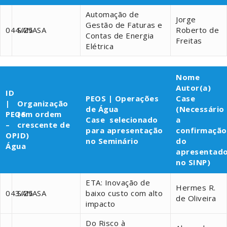
Automação de
Jorge
Gestão de Faturas e
044/25
SANASA
Roberto de
Contas de Energia
Freitas
Elétrica
Nome
Autor(a)
ID
PEOS | Operações
Case
|
Organização
de Água
(Necessário
PEOS
(em ordem
Case selecionado
a
–
crescente de
para apresentação
confirmação
OP.
ID)
no Seminário
do
Água
apresentad
no SINP)
ETA: Inovação de
Hermes R.
043/25
SANASA
baixo custo com alto
de Oliveira
impacto
Do Risco à