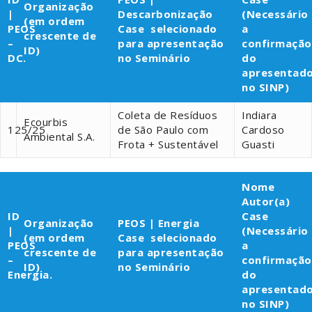
Organização
|
Descarbonização
(Necessário
(em ordem
PEOS
Case selecionado
a
crescente de
–
para apresentação
confirmação
ID)
DC.
no Seminário
do
apresentad
no SINP)
Coleta de Resíduos
Indiara
Ecourbis
125/25
de São Paulo com
Cardoso
Ambiental S.A.
Frota + Sustentável
Guasti
Nome
Autor(a)
ID
Case
Organização
PEOS | Energia
|
(Necessário
(em ordem
Case selecionado
PEOS
a
crescente de
para apresentação
–
confirmação
ID)
no Seminário
Energia.
do
apresentad
no SINP)