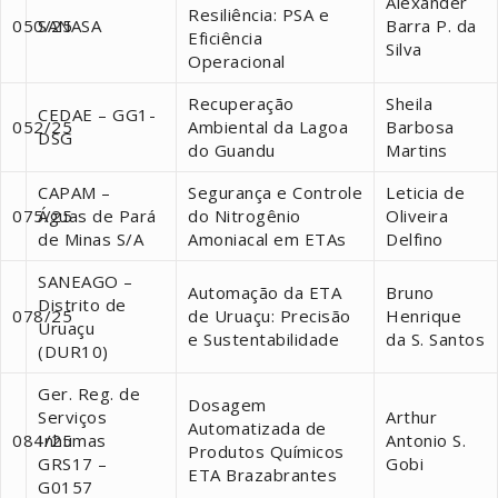
Alexander
Resiliência: PSA e
050/25
SANASA
Barra P. da
Eficiência
Silva
Operacional
Recuperação
Sheila
CEDAE – GG1-
052/25
Ambiental da Lagoa
Barbosa
DSG
do Guandu
Martins
CAPAM –
Segurança e Controle
Leticia de
075/25
Águas de Pará
do Nitrogênio
Oliveira
de Minas S/A
Amoniacal em ETAs
Delfino
SANEAGO –
Automação da ETA
Bruno
Distrito de
078/25
de Uruaçu: Precisão
Henrique
Uruaçu
e Sustentabilidade
da S. Santos
(DUR10)
Ger. Reg. de
Dosagem
Serviços
Arthur
Automatizada de
084/25
Inhumas
Antonio S.
Produtos Químicos
GRS17 –
Gobi
ETA Brazabrantes
G0157