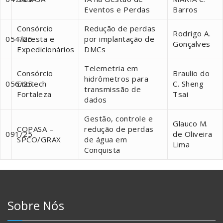
Eventos e Perdas
Barros
Consórcio
Redução de perdas
Rodrigo A.
054/25
Floresta e
por implantação de
Gonçalves
Expedicionários
DMCs
Telemetria em
Consórcio
Braulio do
hidrômetros para
056/25
Enotech
C. Sheng
transmissão de
Fortaleza
Tsai
dados
Gestão, controle e
Glauco M.
COPASA –
redução de perdas
091/25
de Oliveira
SPCO/GRAX
de água em
Lima
Conquista
Sobre Nós