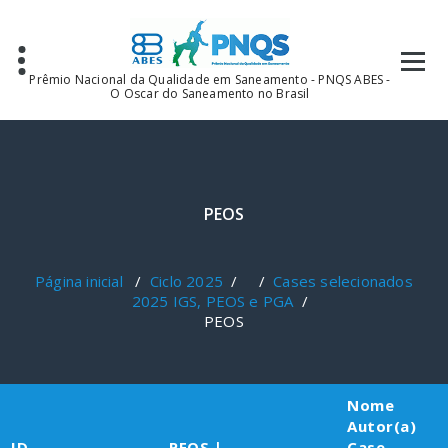
Pular
para
o
conteúdo
Prêmio Nacional da Qualidade em Saneamento - PNQS ABES -
O Oscar do Saneamento no Brasil
PEOS
Página inicial
/
Ciclo 2025
/ /
Cases selecionados
2025 IGS, PEOS e PGA
/
PEOS
Nome
Autor(a)
ID
PEOS |
Case