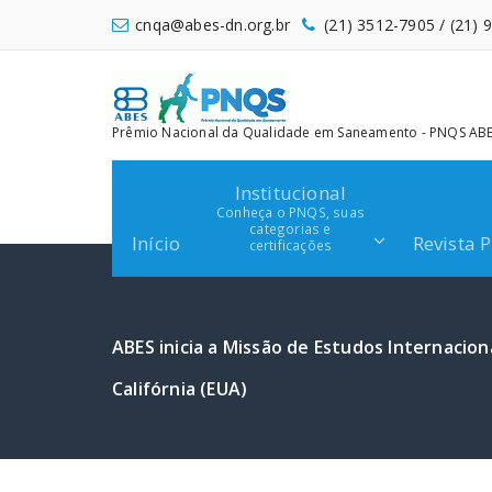
Pular
cnqa@abes-dn.org.br
(21) 3512-7905 / (21)
para
o
conteúdo
Prêmio Nacional da Qualidade em Saneamento - PNQS ABES
Institucional
Conheça o PNQS, suas
categorias e
Início
Revista 
certificações
ABES inicia a Missão de Estudos Internacion
Califórnia (EUA)