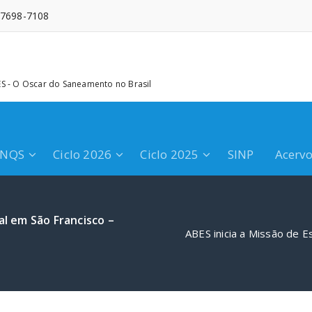
 97698-7108
 - O Oscar do Saneamento no Brasil
PNQS
Ciclo 2026
Ciclo 2025
SINP
Acerv
al em São Francisco –
ABES inicia a Missão de E